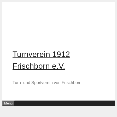
Zum
Inhalt
springen
Turnverein 1912
Frischborn e.V.
Turn- und Sportverein von Frischborn
Menü