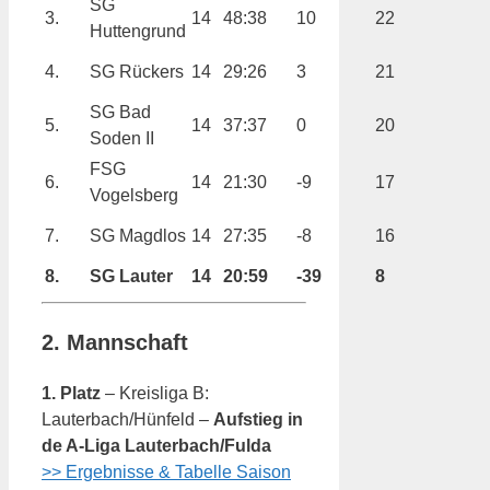
SG
3.
14
48:38
10
22
Huttengrund
4.
SG Rückers
14
29:26
3
21
SG Bad
5.
14
37:37
0
20
Soden II
FSG
6.
14
21:30
-9
17
Vogelsberg
7.
SG Magdlos
14
27:35
-8
16
8.
SG Lauter
14
20:59
-39
8
2. Mannschaft
1. Platz
– Kreisliga B:
Lauterbach/Hünfeld –
Aufstieg in
de A-Liga Lauterbach/Fulda
>> Ergebnisse & Tabelle Saison