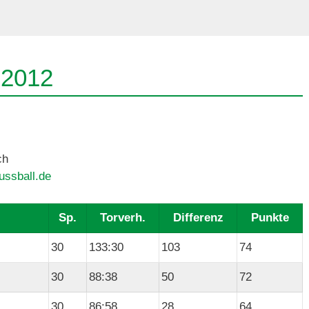
 2012
ch
ussball.de
Sp.
Torverh.
Differenz
Punkte
30
133:30
103
74
30
88:38
50
72
30
86:58
28
64