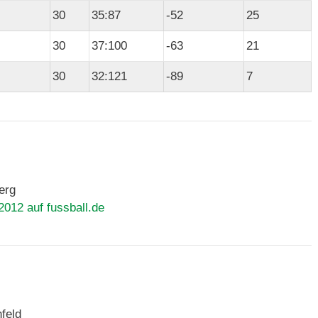
30
35:87
-52
25
30
37:100
-63
21
30
32:121
-89
7
erg
2012 auf fussball.de
feld