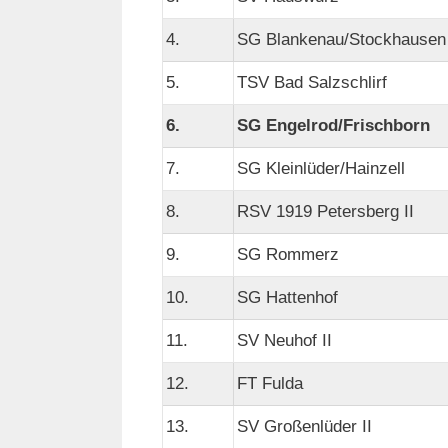
4.
SG Blankenau/Stockhausen
5.
TSV Bad Salzschlirf
6.
SG Engelrod/Frischborn
7.
SG Kleinlüder/Hainzell
8.
RSV 1919 Petersberg II
9.
SG Rommerz
10.
SG Hattenhof
11.
SV Neuhof II
12.
FT Fulda
13.
SV Großenlüder II