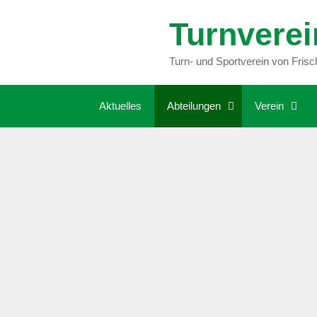
Zum
Turnverei
Inhalt
springen
Turn- und Sportverein von Fris
Aktuelles
Abteilungen
Verein