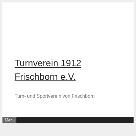
Zum
Inhalt
springen
Turnverein 1912
Frischborn e.V.
Turn- und Sportverein von Frischborn
Menü