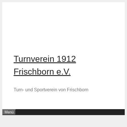
Zum
Inhalt
springen
Turnverein 1912
Frischborn e.V.
Turn- und Sportverein von Frischborn
Menü