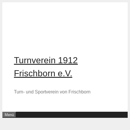
Zum
Inhalt
springen
Turnverein 1912
Frischborn e.V.
Turn- und Sportverein von Frischborn
Menü